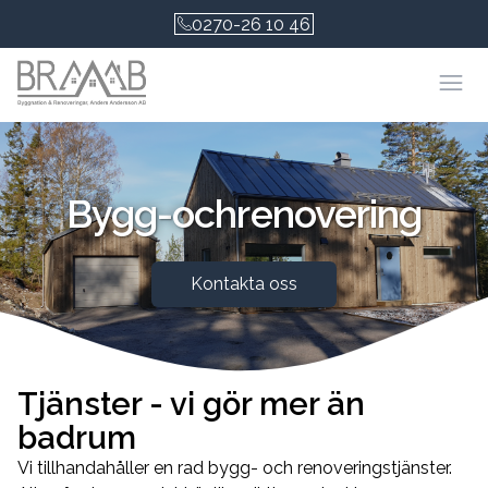
0270-26 10 46
Öpp
Bygg-
och
renovering
Kontakta oss
Tjänster - vi gör mer än
badrum
Vi tillhandahåller en rad bygg- och renoveringstjänster.