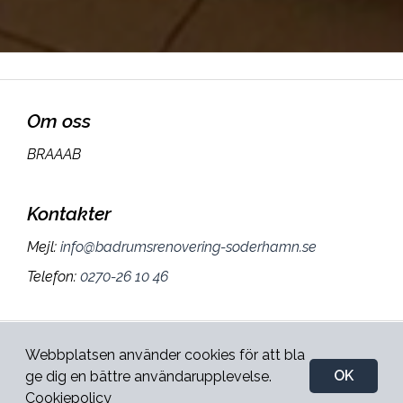
Om oss
BRAAAB
Kontakter
Mejl
:
info@badrumsrenovering-soderhamn.se
Telefon
:
0270-26 10 46
Sidan ägs och administreras
Webbplatsen använder cookies för att bla
Integritetspolicy
&
av:
OK
ge dig en bättre användarupplevelse.
Cookies
Cookiepolicy