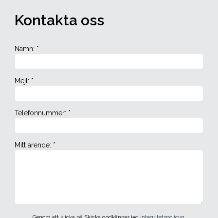
Kontakta oss
Namn
:
*
Mejl
:
*
Telefonnummer
:
*
Mitt ärende
:
*
Genom att klicka på Skicka godkänner jag
integritetspolicyn.